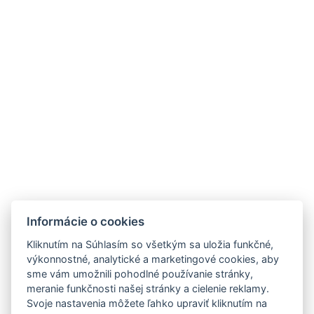
Bezplatné toaletné potreby
Sušička
Kuchyň
Mraznička
Rúra
Počet spální : 1
Počet izieb : 2
Iná adresa : Pribinova 38, Bratislava, 821 09 ,
Slovensko, 48.14035688235403, 17.126886608816957
Elektrická kanvica
Parkovisko
Informácie o cookies
REZERVUJTE TERAZ
Kliknutím na Súhlasím so všetkým sa uložia funkčné,
výkonnostné, analytické a marketingové cookies, aby
SPÄŤ DO IZIEB
sme vám umožnili pohodlné používanie stránky,
meranie funkčnosti našej stránky a cielenie reklamy.
Svoje nastavenia môžete ľahko upraviť kliknutím na