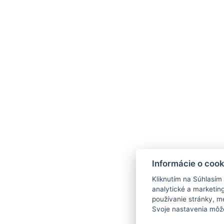
Informácie o cook
Kliknutím na Súhlasím
analytické a marketin
peter@osiris.sk
+421 911 956 926
F
používanie stránky, me
Svoje nastavenia môže