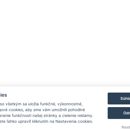
ies
Súhl
 so všetkým sa uložia funkčné, výkonnostné,
gové cookies, aby sme vám umožnili pohodlné
Odm
acebook
Instagram
ranie funkčnosti našej stránky a cielenie reklamy.
te ľahko upraviť kliknutím na Nastavenia cookies.
Nast