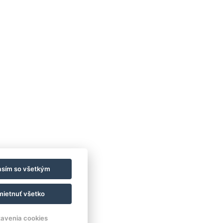
asím so všetkým
ietnuť všetko
avenia cookies