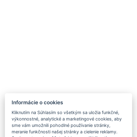
Veľkosť postele : Šírka: 180cm, Dĺžka: 200cm
Počet spální : 1
Počet izieb : 1
Iná adresa : 0, Kadnárova 91, Bratislava, 831 51 ,
Slovensko, 48.204554734374454, 17.1468922382019
Elektrická kanvica
Parkovisko
Budova :
https://maps.app.goo.gl/hDd83ZKXsoUmAJLb9
Informácie o cookies
REZERVUJTE TERAZ
Kliknutím na Súhlasím so všetkým sa uložia funkčné,
výkonnostné, analytické a marketingové cookies, aby
SPÄŤ DO IZIEB
sme vám umožnili pohodlné používanie stránky,
meranie funkčnosti našej stránky a cielenie reklamy.