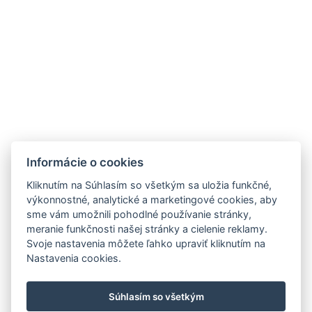
Počet spální : 1
Počet izieb : 1
Iná adresa : Kopčianska 8a, Bratislava, 851 01,
Slovensko, 48.12221382486923, 17.098285167167223
Kávová/čajová súprava
Parkovisko
Informácie o cookies
REZERVUJTE TERAZ
Kliknutím na Súhlasím so všetkým sa uložia funkčné,
výkonnostné, analytické a marketingové cookies, aby
SPÄŤ DO IZIEB
sme vám umožnili pohodlné používanie stránky,
meranie funkčnosti našej stránky a cielenie reklamy.
Svoje nastavenia môžete ľahko upraviť kliknutím na
Nastavenia cookies.
peter@osiris.sk
+421 911 956 926
Súhlasím so všetkým
Facebook