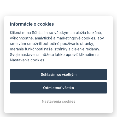
Domáce zvieratá
Balkón
Terasa
Mikrovlnná rúra
Nefajčiarske prostredie
Informácie o cookies
Kliknutím na Súhlasím so všetkým sa uložia funkčné,
Uterák navyše
Posteľná bielizeň navyše
výkonnostné, analytické a marketingové cookies, aby
sme vám umožnili pohodlné používanie stránky,
Bezplatné toaletné potreby
meranie funkčnosti našej stránky a cielenie reklamy.
Svoje nastavenia môžete ľahko upraviť kliknutím na
Nastavenia cookies.
Samostatná jedáleň
Kuchyň
Mraznička
Rúra
Umývačka riadu
Krb
Súhlasím so všetkým
Typy postelí : 2x Manželská posteľ, 2x Veľká
Odmietnuť všetko
manželská posteľ
Nastavenia cookies
Veľkosť postele : Šírka: 180cm, Dĺžka: 200cm